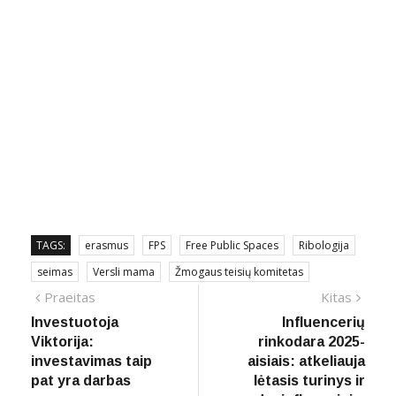
TAGS:
erasmus
FPS
Free Public Spaces
Ribologija
seimas
Versli mama
Žmogaus teisių komitetas
Navigacija
Previous
Next
Praeitas
Kitas
post:
post:
Investuotoja
Influencerių
tarp
Viktorija:
rinkodara 2025-
įrašų
investavimas taip
aisiais: atkeliauja
pat yra darbas
lėtasis turinys ir