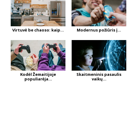
Virtuvė be chaoso: kaip...
Modernus požiūris į...
Kodėl Žemaitijoje
Skaitmeninis pasaulis
populiarėja...
vaikų...