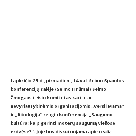
Lapkričio 25 d., pirmadienį, 14 val. Seimo Spaudos
konferencijų salėje (Seimo II rūmai) Seimo
Žmogaus teisių komitetas kartu su
nevyriausybinėmis organizacijomis „Versli Mama“
ir „Ribologija“ rengia konferenciją „Saugumo
kultūra: kaip gerinti moterų saugumą viešose
erdvėse?“. Joje bus diskutuojama apie realią