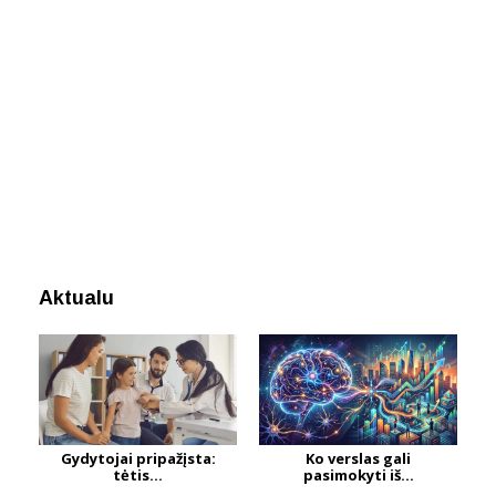
Aktualu
Gydytojai pripažįsta:
Ko verslas gali
tėtis...
pasimokyti iš...