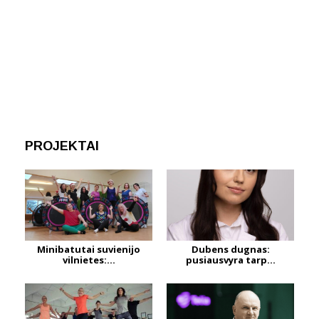
PROJEKTAI
Minibatutai suvienijo
Dubens dugnas:
vilnietes:...
pusiausvyra tarp...