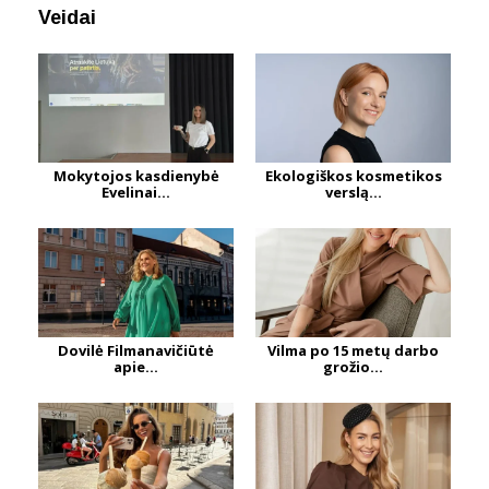
Veidai
Mokytojos kasdienybė
Ekologiškos kosmetikos
Evelinai...
verslą...
Dovilė Filmanavičiūtė
Vilma po 15 metų darbo
apie...
grožio...