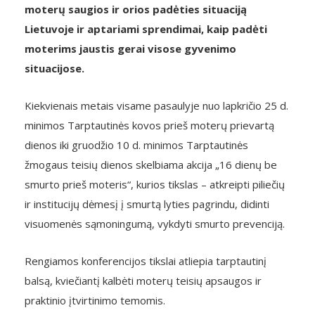
moterų saugios ir orios padėties situaciją
Lietuvoje ir aptariami sprendimai, kaip padėti
moterims jaustis gerai visose gyvenimo
situacijose.
Kiekvienais metais visame pasaulyje nuo lapkričio 25 d.
minimos Tarptautinės kovos prieš moterų prievartą
dienos iki gruodžio 10 d. minimos Tarptautinės
žmogaus teisių dienos skelbiama akcija „16 dienų be
smurto prieš moteris“, kurios tikslas – atkreipti piliečių
ir institucijų dėmesį į smurtą lyties pagrindu, didinti
visuomenės sąmoningumą, vykdyti smurto prevenciją.
Rengiamos konferencijos tikslai atliepia tarptautinį
balsą, kviečiantį kalbėti moterų teisių apsaugos ir
praktinio įtvirtinimo temomis.