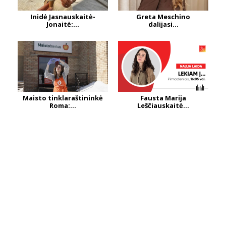
Inidė Jasnauskaitė-
Greta Meschino
Jonaitė:...
dalijasi...
Maisto tinklaraštininkė
Fausta Marija
Roma:...
Leščiauskaitė...