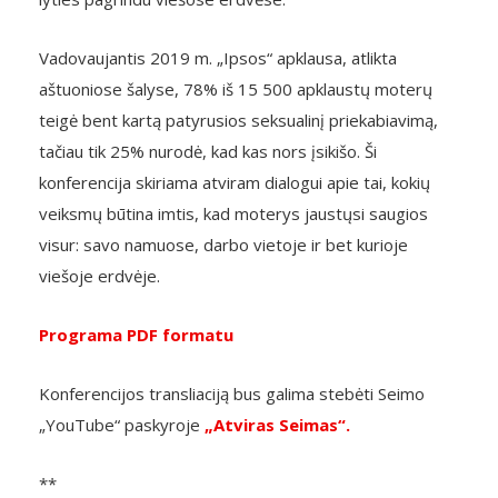
Vadovaujantis 2019 m. „Ipsos“ apklausa, atlikta
aštuoniose šalyse, 78% iš 15 500 apklaustų moterų
teigė bent kartą patyrusios seksualinį priekabiavimą,
tačiau tik 25% nurodė, kad kas nors įsikišo. Ši
konferencija skiriama atviram dialogui apie tai, kokių
veiksmų būtina imtis, kad moterys jaustųsi saugios
visur: savo namuose, darbo vietoje ir bet kurioje
viešoje erdvėje.
Programa PDF formatu
Konferencijos transliaciją bus galima stebėti Seimo
„YouTube“ paskyroje
„Atviras Seimas“.
**