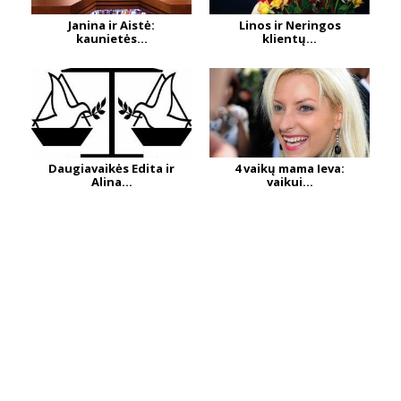
Janina ir Aistė:
Linos ir Neringos
kaunietės...
klientų...
Daugiavaikės Edita ir
4 vaikų mama Ieva:
Alina...
vaikui...