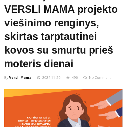
VERSLI MAMA projekto
viešinimo renginys,
skirtas tarptautinei
kovos su smurtu prieš
moteris dienai
By
Versli Mama
2024-11-20
496
No Comment