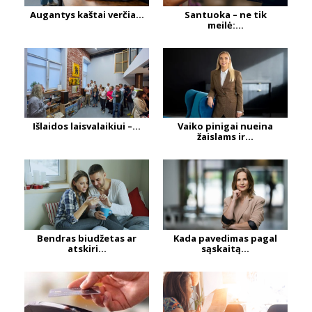
Augantys kaštai verčia...
Santuoka – ne tik
meilė:...
Išlaidos laisvalaikiui –...
Vaiko pinigai nueina
žaislams ir...
Bendras biudžetas ar
Kada pavedimas pagal
atskiri...
sąskaitą...