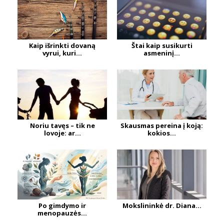
Kaip išrinkti dovaną
Štai kaip susikurti
vyrui, kuri...
asmeninį...
Noriu tavęs – tik ne
Skausmas pereina į koją:
lovoje: ar...
kokios...
Po gimdymo ir
Mokslininkė dr. Diana...
menopauzės...