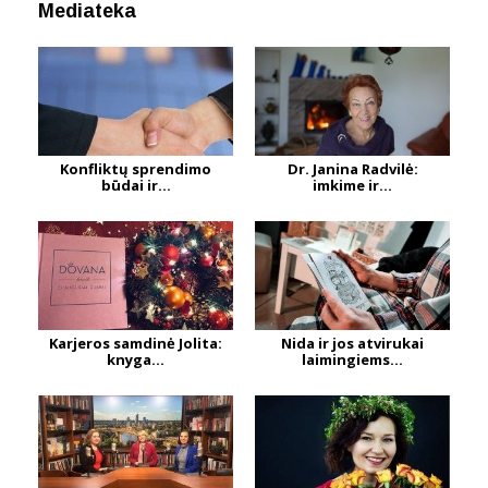
Mediateka
Konfliktų sprendimo
Dr. Janina Radvilė:
būdai ir...
imkime ir...
Karjeros samdinė Jolita:
Nida ir jos atvirukai
knyga...
laimingiems...