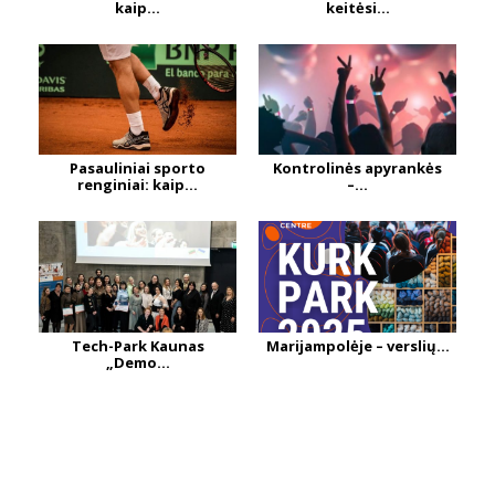
kaip...
keitėsi...
Pasauliniai sporto
Kontrolinės apyrankės
renginiai: kaip...
–...
Tech-Park Kaunas
Marijampolėje – verslių...
„Demo...