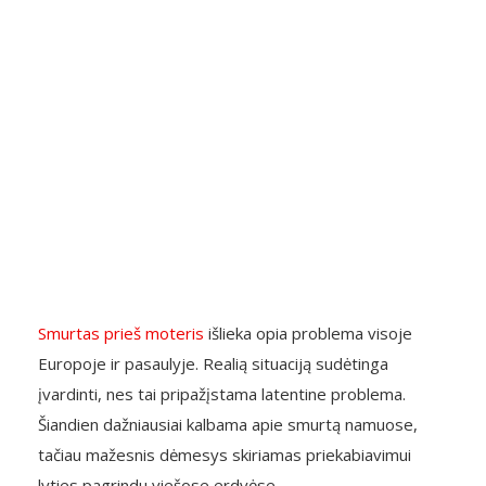
Smurtas prieš moteris
išlieka opia problema visoje
Europoje ir pasaulyje. Realią situaciją sudėtinga
įvardinti, nes tai pripažįstama latentine problema.
Šiandien dažniausiai kalbama apie smurtą namuose,
tačiau mažesnis dėmesys skiriamas priekabiavimui
lyties pagrindu viešose erdvėse.