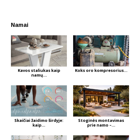
Namai
Kavos staliukas kaip
Koks oro kompresorius...
namų...
Skaičiai žaidimo širdyje:
Stoginės montavimas
kaip...
prie namo –...