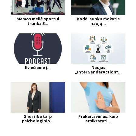
Mamos meilė sportui
Kodėl sunku mokytis
trunka 3...
naujų...
Kviečiame į...
Naujas
„InterGenderAction“...
Slidi riba tarp
Prakaitavimas: kaip
psichologinio...
atsikratyti...