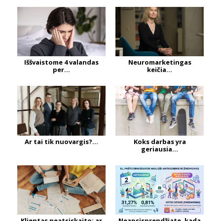
Iššvaistome 4 valandas
Neuromarketingas
per...
keičia...
Ar tai tik nuovargis?...
Koks darbas yra
geriausia...
Klientas neatsiskaito: ar
Neapsisprendžiate, kada