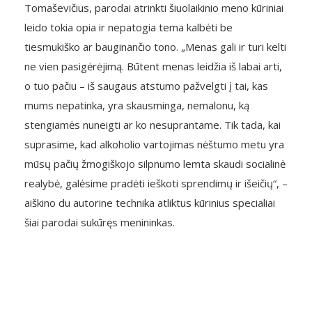
Tomaševičius, parodai atrinkti šiuolaikinio meno kūriniai
leido tokia opia ir nepatogia tema kalbėti be
tiesmukiško ar bauginančio tono. „Menas gali ir turi kelti
ne vien pasigėrėjimą. Būtent menas leidžia iš labai arti,
o tuo pačiu – iš saugaus atstumo pažvelgti į tai, kas
mums nepatinka, yra skausminga, nemalonu, ką
stengiamės nuneigti ar ko nesuprantame. Tik tada, kai
suprasime, kad alkoholio vartojimas nėštumo metu yra
mūsų pačių žmogiškojo silpnumo lemta skaudi socialinė
realybė, galėsime pradėti ieškoti sprendimų ir išeičių“, –
aiškino du autorine technika atliktus kūrinius specialiai
šiai parodai sukūręs menininkas.