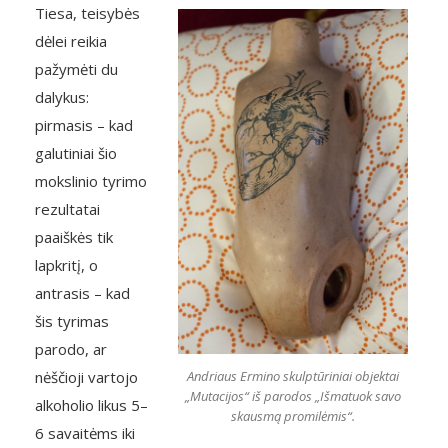
Tiesa, teisybės
dėlei reikia
pažymėti du
dalykus:
pirmasis – kad
galutiniai šio
mokslinio tyrimo
rezultatai
paaiškės tik
lapkritį, o
antrasis – kad
šis tyrimas
parodo, ar
nėščioji vartojo
Andriaus Ermino skulptūriniai objektai
„Mutacijos“ iš parodos „Išmatuok savo
alkoholio likus 5–
skausmą promilėmis“.
6 savaitėms iki