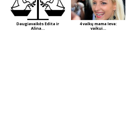
Daugiavaikės Edita ir
4 vaikų mama Ieva:
Alina...
vaikui...