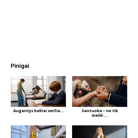
Pinigai
Augantys kaštai verčia...
Santuoka – ne tik
meilė:...