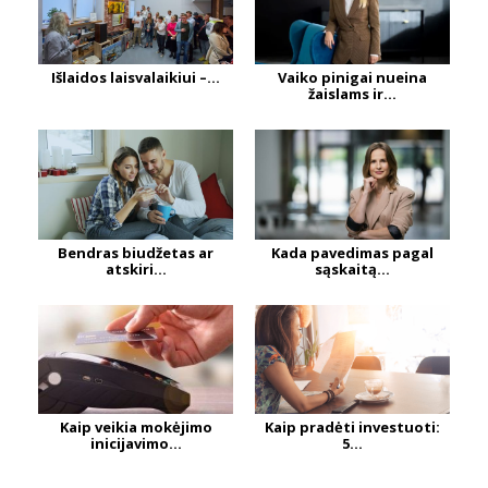
Išlaidos laisvalaikiui –...
Vaiko pinigai nueina
žaislams ir...
Bendras biudžetas ar
Kada pavedimas pagal
atskiri...
sąskaitą...
Kaip veikia mokėjimo
Kaip pradėti investuoti:
inicijavimo...
5...