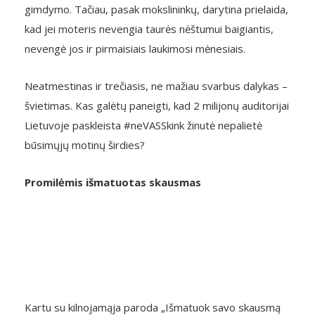
gimdymo. Tačiau, pasak mokslininkų, darytina prielaida,
kad jei moteris nevengia taurės nėštumui baigiantis,
nevengė jos ir pirmaisiais laukimosi mėnesiais.
Neatmestinas ir trečiasis, ne mažiau svarbus dalykas –
švietimas. Kas galėtų paneigti, kad 2 milijonų auditorijai
Lietuvoje paskleista #neVASSkink žinutė nepalietė
būsimųjų motinų širdies?
Promilėmis išmatuotas skausmas
Kartu su kilnojamąja paroda „Išmatuok savo skausmą