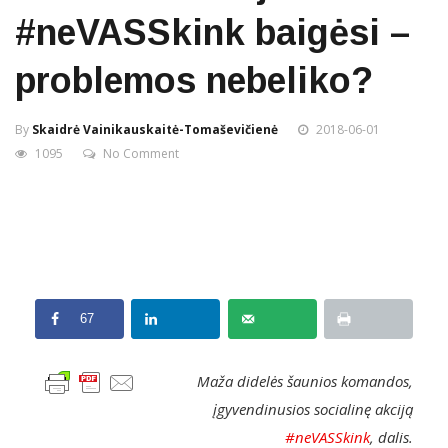
#neVASSkink baigėsi –
problemos nebeliko?
By
Skaidrė Vainikauskaitė-Tomaševičienė
2018-06-01
1095
No Comment
67
Maža didelės šaunios komandos,
įgyvendinusios socialinę akciją
#neVASSkink
, dalis.