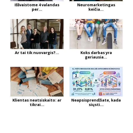
Iššvaistome 4 valandas
Neuromarketingas
per...
keičia...
Ar tai tik nuovargis?...
Koks darbas yra
geriausia...
Klientas neatsiskaito: ar
Neapsisprendžiate, kada
tikrai...
siųsti...