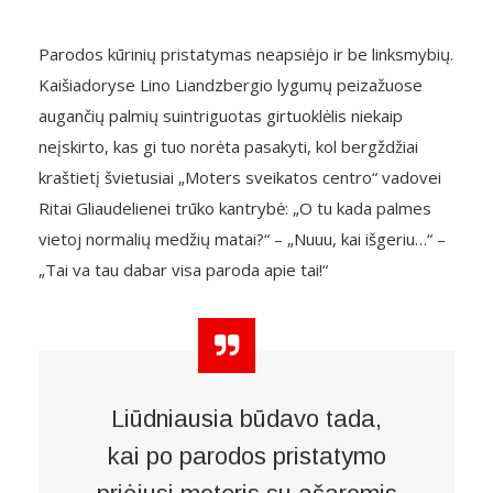
Parodos kūrinių pristatymas neapsiėjo ir be linksmybių.
Kaišiadoryse Lino Liandzbergio lygumų peizažuose
augančių palmių suintriguotas girtuoklėlis niekaip
neįskirto, kas gi tuo norėta pasakyti, kol bergždžiai
kraštietį švietusiai „Moters sveikatos centro“ vadovei
Ritai Gliaudelienei trūko kantrybė: „O tu kada palmes
vietoj normalių medžių matai?“ – „Nuuu, kai išgeriu…“ –
„Tai va tau dabar visa paroda apie tai!“
Liūdniausia būdavo tada,
kai po parodos pristatymo