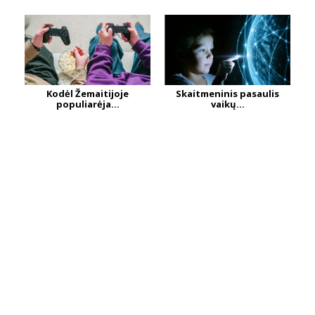
Kodėl Žemaitijoje
Skaitmeninis pasaulis
populiarėja...
vaikų...