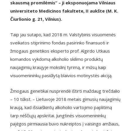
skausmą promilėmis“ – ji eksponuojama Vilniaus
universiteto Medicinos fakultete, II aukšte (M. K.
Čiurlionio g. 21, Vilnius).
Taip jau sutapo, kad 2018 m. Valstybinis visuomenės
sveikatos stiprinimo fondas pasirinko finansuoti ir
žmogaus genetikos eksperto prof. Algirdo Utkaus
komandos vykdomą alkoholio skilimo produktų
naujagimių kraujyje mokslinį tyrimą, ir mūsų kaip
visuomenininkų pasiūlytą blaivios motinystės akciją.
Žmogaus genetikai nusprendė ištirti maždaug trečdalio
– 10 tūkst. – Lietuvoje 2018 metais gimusių naujagimių
kraują, kad išsiaiškintų alkoholio vartojimo paplitimą
tarp nėščiųjų apskritai. Jungtinės visuomenininkų
pajėgos pirmiausia buvo nukreiptos į vaisingo amžiaus,