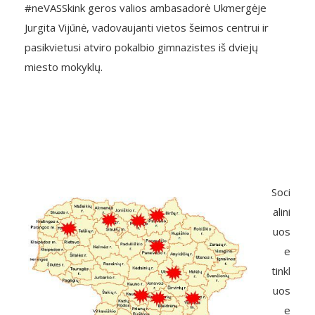
#neVASSkink geros valios ambasadorė Ukmergėje
Jurgita Vijūnė, vadovaujanti vietos šeimos centrui ir
pasikvietusi atviro pokalbio gimnazistes iš dviejų
miesto mokyklų.
Soci
alini
uos
e
tinkl
uos
e