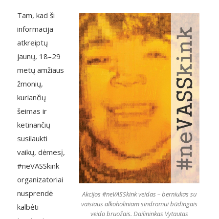
Tam, kad ši
informacija
atkreiptų
jaunų, 18–29
metų amžiaus
žmonių,
kuriančių
šeimas ir
ketinančių
susilaukti
vaikų, dėmesį,
#neVASSkink
organizatoriai
nusprendė
Akcijos #neVASSkink veidas – berniukas su
vaisiaus alkoholiniam sindromui būdingais
kalbėti
veido bruožais. Dailininkas Vytautas