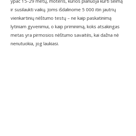
ypač 15-29 metų, moteris, kurios planuoja kurti šeimą
ir susilaukti vaikų. Joms išdalinome 5 000 itin jautrių
vienkartinių nėštumo testų – ne kaip paskatinimą
lytiniam gyvenimui, o kaip priminimą, koks atsakingas
metas yra pirmosios nėštumo savaitės, kai dažna nė
nenutuokia, jog laukiasi.