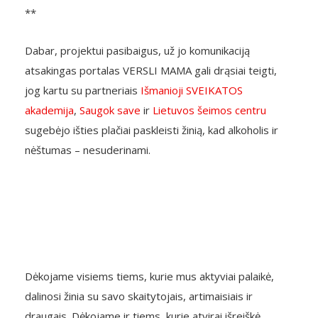
**
Dabar, projektui pasibaigus, už jo komunikaciją
atsakingas portalas VERSLI MAMA gali drąsiai teigti,
jog kartu su partneriais
Išmanioji SVEIKATOS
akademija
,
Saugok save
ir
Lietuvos šeimos centru
sugebėjo išties plačiai paskleisti žinią, kad alkoholis ir
nėštumas – nesuderinami.
Dėkojame visiems tiems, kurie mus aktyviai palaikė,
dalinosi žinia su savo skaitytojais, artimaisiais ir
draugais. Dėkojame ir tiems, kurie atvirai išreiškė