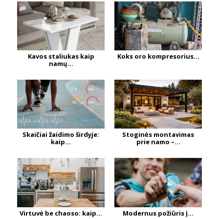
Kavos staliukas kaip
Koks oro kompresorius...
namų...
Skaičiai žaidimo širdyje:
Stoginės montavimas
kaip...
prie namo –...
Virtuvė be chaoso: kaip...
Modernus požiūris į...