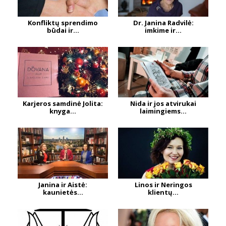
Konfliktų sprendimo
Dr. Janina Radvilė:
būdai ir...
imkime ir...
Karjeros samdinė Jolita:
Nida ir jos atvirukai
knyga...
laimingiems...
Janina ir Aistė:
Linos ir Neringos
kaunietės...
klientų...