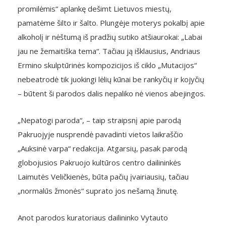
promilėmis“ aplankę dešimt Lietuvos miestų,
pamatėme šilto ir šalto. Plungėje moterys pokalbį apie
alkoholį ir nėštumą iš pradžių sutiko atšiaurokai: „Labai
jau ne žemaitiška tema“. Tačiau ją išklausius, Andriaus
Ermino skulptūrinės kompozicijos iš ciklo „Mutacijos“
nebeatrodė tik juokingi lėlių kūnai be rankyčių ir kojyčių
– būtent ši parodos dalis nepaliko nė vienos abejingos.
„Nepatogi paroda“, – taip straipsnį apie parodą
Pakruojyje nusprendė pavadinti vietos laikraščio
„Auksinė varpa“ redakcija. Atgarsių, pasak parodą
globojusios Pakruojo kultūros centro dailininkės
Laimutės Veličkienės, būta pačių įvairiausių, tačiau
„normalūs žmonės“ suprato jos nešamą žinutę.
Anot parodos kuratoriaus dailininko Vytauto