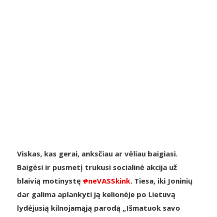
Viskas, kas gerai, anksčiau ar vėliau baigiasi.
Baigėsi ir pusmetį trukusi socialinė akcija už
blaivią motinystę
#
neVASSkink
. Tiesa, iki Joninių
dar galima aplankyti ją kelionėje po Lietuvą
lydėjusią kilnojamąją parodą „Išmatuok savo