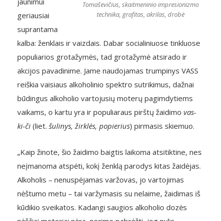
jaunimui
Tomaševičius, skaitmeninio impresionizmo
technika, grafitas, akrilas, drobė
geriausiai
suprantama
kalba: ženklais ir vaizdais. Dabar socialiniuose tinkluose
populiarios grotažymės, tad grotažymė atsirado ir
akcijos pavadinime. Jame naudojamas trumpinys VASS
reiškia vaisiaus alkoholinio spektro sutrikimus, dažnai
būdingus alkoholio vartojusių moterų pagimdytiems
vaikams, o kartu yra ir populiaraus pirštų žaidimo
vas-
ki-či
(liet.
šulinys, žirklės, popierius
) pirmasis skiemuo.
„Kaip žinote, šio žaidimo baigtis laikoma atsitiktine, nes
neįmanoma atspėti, kokį ženklą parodys kitas žaidėjas.
Alkoholis – nenuspėjamas varžovas, jo vartojimas
nėštumo metu – tai varžymasis su nelaime, žaidimas iš
kūdikio sveikatos. Kadangi saugios alkoholio dozės