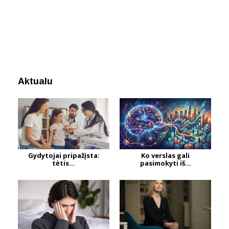
Aktualu
Gydytojai pripažįsta:
Ko verslas gali
tėtis...
pasimokyti iš...