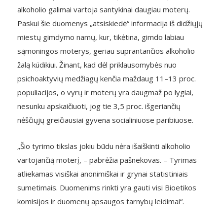
alkoholio galimai vartoja santykinai daugiau moterų.
Paskui šie duomenys „atsiskiedė“ informacija iš didžiųjų
miestų gimdymo namų, kur, tikėtina, gimdo labiau
sąmoningos moterys, geriau suprantančios alkoholio
žalą kūdikiui. Žinant, kad dėl priklausomybės nuo
psichoaktyvių medžiagų kenčia maždaug 11–13 proc.
populiacijos, o vyrų ir moterų yra daugmaž po lygiai,
nesunku apskaičiuoti, jog tie 3,5 proc. išgeriančių
nėščiųjų greičiausiai gyvena socialiniuose paribiuose.
„Šio tyrimo tikslas jokiu būdu nėra išaiškinti alkoholio
vartojančią moterį, – pabrėžia pašnekovas. – Tyrimas
atliekamas visiškai anonimiškai ir grynai statistiniais
sumetimais. Duomenims rinkti yra gauti visi Bioetikos
komisijos ir duomenų apsaugos tarnybų leidimai“.