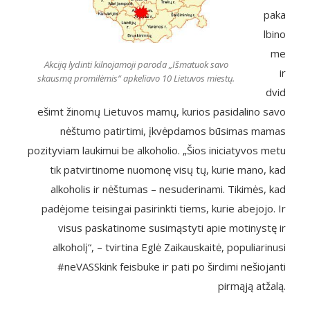
paka
lbino
me
Akciją lydinti kilnojamoji paroda „Išmatuok savo
ir
skausmą promilėmis“ apkeliavo 10 Lietuvos miestų.
dvid
ešimt žinomų Lietuvos mamų, kurios pasidalino savo
nėštumo patirtimi, įkvėpdamos būsimas mamas
pozityviam laukimui be alkoholio. „Šios iniciatyvos metu
tik patvirtinome nuomonę visų tų, ku
rie mano, kad
alkoholis ir nėštumas – nesuderinami. Tikimės, kad
padėjome teisingai pasirinkti tiems, kurie abejojo. Ir
visus paskatinome susimąstyti apie motinystę ir
alkoholį“, – tvirtina Eglė Zaikauskaitė, populiarinusi
#neVASSkink
feisbuke ir pati po širdimi nešiojanti
pirmąją atžalą.