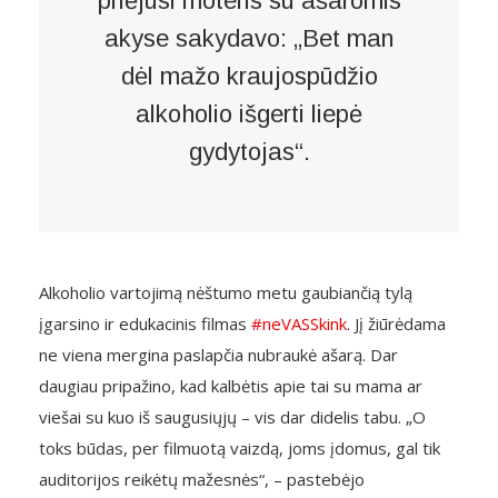
priėjusi moteris su ašaromis
akyse sakydavo: „Bet man
dėl mažo kraujospūdžio
alkoholio išgerti liepė
gydytojas“.
Alkoholio vartojimą nėštumo metu gaubiančią tylą
įgarsino ir edukacinis filmas
#neVASSkink
. Jį žiūrėdama
ne viena mergina paslapčia nubraukė ašarą. Dar
daugiau pripažino, kad kalbėtis apie tai
su mama ar
viešai su kuo iš saugusiųjų
– vis dar didelis tabu. „O
toks būdas, per filmuotą vaizdą, joms įdomus, gal tik
auditorijos reikėtų mažesnės“, – pastebėjo