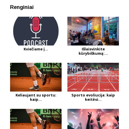
Renginiai
Kviečiame į...
Išlaisvinkite
kūrybiškumą:...
Keliaujant su sportu:
Sporto evoliucija: kaip
kaip...
keitėsi...