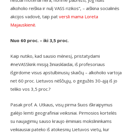
nėščiai moteriai nėra, norime pabrėžti, jog nulis
alkoholio reiškia ir nulį VASS rizikos“, – aiškina socialinės
akcijos vadovė, taip pat
versli mama Loreta
Majauskienė
.
Nuo 60 proc. – iki 3,5 proc.
Kaip nutiko, kad sausio mėnesį, pristatydami
#neVASSkink misiją žiniasklaidai, iš profesoriaus
išgirdome visus apstulbinusių skaičių – alkoholio vartoja
net 60 proc. Lietuvos nėščiųjų, o gegužės 30-ąją iš jo
teliko vos 3,5 proc.?
Pasak prof. A. Utkaus, visų pirma šiuos iškraipymus
galėjo lemti geografiniai veiksniai. Pirmosios kortelės
su naujagimių sauso kraujo ėminiais mokslininkams
veikiausiai pateko iš atokesnių Lietuvos vietų, kur