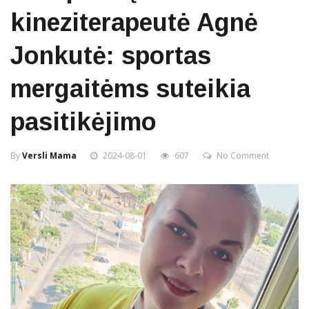
kineziterapeutė Agnė
Jonkutė: sportas
mergaitėms suteikia
pasitikėjimo
By
Versli Mama
2024-08-01
607
No Comment