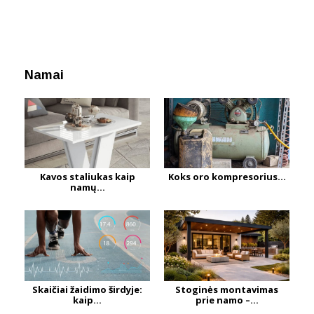
Namai
Kavos staliukas kaip
Koks oro kompresorius...
namų...
Skaičiai žaidimo širdyje:
Stoginės montavimas
kaip...
prie namo –...