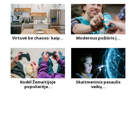
Virtuvė be chaoso: kaip...
Modernus požiūris į...
Kodėl Žemaitijoje
Skaitmeninis pasaulis
populiarėja...
vaikų...