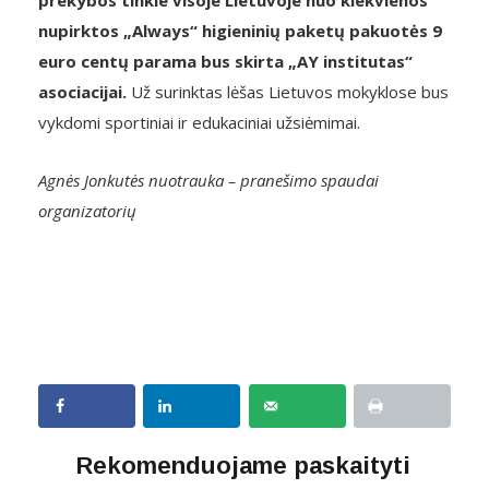
prekybos tinkle visoje Lietuvoje nuo kiekvienos
nupirktos „Always“ higieninių paketų pakuotės 9
euro centų parama bus skirta „AY institutas“
asociacijai.
Už surinktas lėšas Lietuvos mokyklose bus
vykdomi sportiniai ir edukaciniai užsiėmimai.
Agnės Jonkutės nuotrauka – pranešimo spaudai
organizatorių
Rekomenduojame paskaityti