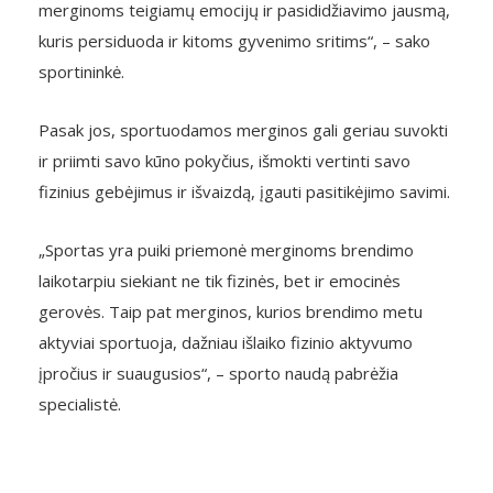
merginoms teigiamų emocijų ir pasididžiavimo jausmą,
kuris persiduoda ir kitoms gyvenimo sritims“, – sako
sportininkė.
Pasak jos, sportuodamos merginos gali geriau suvokti
ir priimti savo kūno pokyčius, išmokti vertinti savo
fizinius gebėjimus ir išvaizdą, įgauti pasitikėjimo savimi.
„Sportas yra puiki priemonė merginoms brendimo
laikotarpiu siekiant ne tik fizinės, bet ir emocinės
gerovės. Taip pat merginos, kurios brendimo metu
aktyviai sportuoja, dažniau išlaiko fizinio aktyvumo
įpročius ir suaugusios“, – sporto naudą pabrėžia
specialistė.