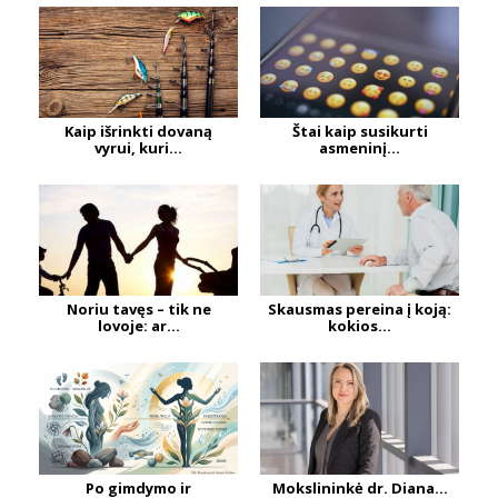
Kaip išrinkti dovaną
Štai kaip susikurti
vyrui, kuri...
asmeninį...
Noriu tavęs – tik ne
Skausmas pereina į koją:
lovoje: ar...
kokios...
Po gimdymo ir
Mokslininkė dr. Diana...