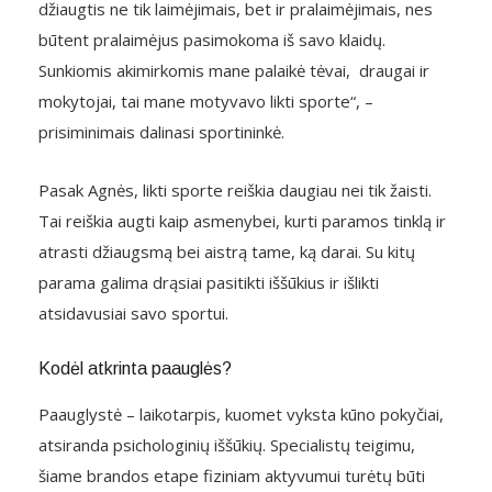
džiaugtis ne tik laimėjimais, bet ir pralaimėjimais, nes
būtent pralaimėjus pasimokoma iš savo klaidų.
Sunkiomis akimirkomis mane palaikė tėvai, draugai ir
mokytojai, tai mane motyvavo likti sporte“, –
prisiminimais dalinasi sportininkė.
Pasak Agnės, likti sporte reiškia daugiau nei tik žaisti.
Tai reiškia augti kaip asmenybei, kurti paramos tinklą ir
atrasti džiaugsmą bei aistrą tame, ką darai. Su kitų
parama galima drąsiai pasitikti iššūkius ir išlikti
atsidavusiai savo sportui.
Kodėl atkrinta paauglės?
Paauglystė – laikotarpis, kuomet vyksta kūno pokyčiai,
atsiranda psichologinių iššūkių. Specialistų teigimu,
šiame brandos etape fiziniam aktyvumui turėtų būti