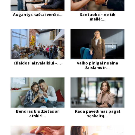
Augantys kaštai verčia...
Santuoka – ne tik
meilė:...
Išlaidos laisvalaikiui –...
Vaiko pinigai nueina
žaislams ir...
Bendras biudžetas ar
Kada pavedimas pagal
atskiri...
sąskaitą...