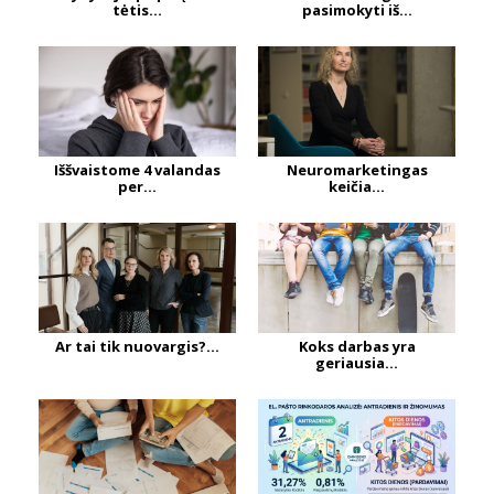
tėtis...
pasimokyti iš...
Iššvaistome 4 valandas
Neuromarketingas
per...
keičia...
Ar tai tik nuovargis?...
Koks darbas yra
geriausia...