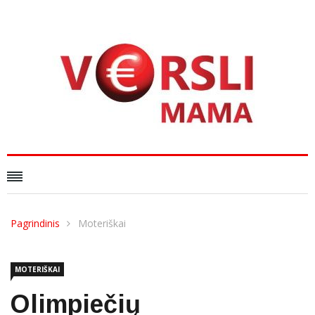
Pagrindinis
Moteriškai
MOTERIŠKAI
Olimpiečių