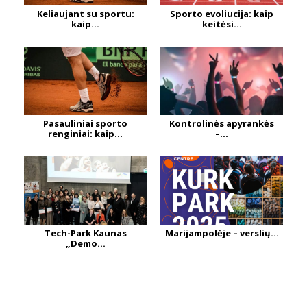
Keliaujant su sportu:
Sporto evoliucija: kaip
kaip...
keitėsi...
Pasauliniai sporto
Kontrolinės apyrankės
renginiai: kaip...
–...
Tech-Park Kaunas
Marijampolėje – verslių...
„Demo...