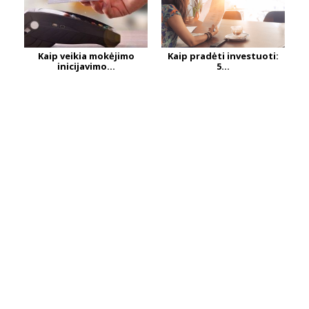
Kaip veikia mokėjimo
Kaip pradėti investuoti:
inicijavimo...
5...