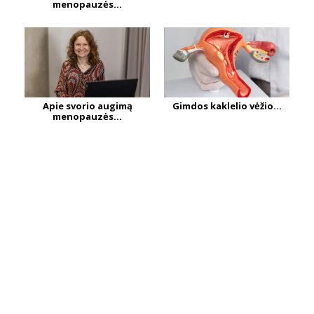
menopauzės...
Apie svorio augimą
Gimdos kaklelio vėžio...
menopauzės...