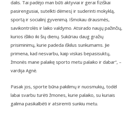
dalis. Tai padėjo man būti aktyviai ir gerai fiziškai
pasirengusiai, sutelkti dėmesį ir suderinti mokyklą,
sportą ir socialinį gyvenimą. Išmokau drausmės,
savikontrolės ir laiko valdymo. Atsirado naujų pažinčių,
kurios išliko iki šių dienų. Sukūriau daug gražių
prisiminimų, kurie padeda iškilus sunkumams. Jie
primena, kad nesvarbu, kaip viskas bepasisuktų,
žmonės mane palaikę sporto metu palaiko ir dabar“, –
vardija Agnė.
Pasak jos, sporte būna pakilimų ir nuosmukių, todėl
labai svarbu turėti žmones, kurie palaiko, su kuriais
galima pasikalbėti ir atsiremti sunkiu metu.