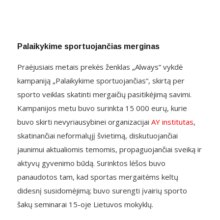
Palaikykime sportuojančias merginas
Praėjusiais metais prekės ženklas „Always“ vykdė
kampaniją „Palaikykime sportuojančias“, skirtą per
sporto veiklas skatinti mergaičių pasitikėjimą savimi.
Kampanijos metu buvo surinkta 15 000 eurų, kurie
buvo skirti nevyriausybinei organizacijai
AY institutas
,
skatinančiai neformalųjį švietimą, diskutuojančiai
jaunimui aktualiomis temomis, propaguojančiai sveiką ir
aktyvų gyvenimo būdą. Surinktos lėšos buvo
panaudotos tam, kad sportas mergaitėms keltų
didesnį susidomėjimą; buvo surengti įvairių sporto
šakų seminarai 15-oje Lietuvos mokyklų.