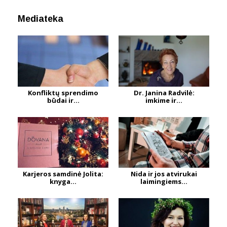
Mediateka
Konfliktų sprendimo
Dr. Janina Radvilė:
būdai ir...
imkime ir...
Karjeros samdinė Jolita:
Nida ir jos atvirukai
knyga...
laimingiems...