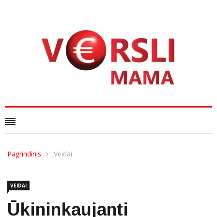
Pagrindinis
Veidai
VEIDAI
Ūkininkaujanti