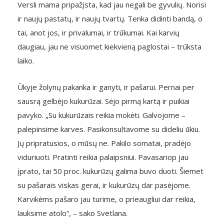
Versli mama pripažįsta, kad jau negali be gyvulių. Norisi
ir naujų pastatų, ir naujų tvartų. Tenka didinti bandą, o
tai, anot jos, ir privalumai, ir trūkumai. Kai karvių
daugiau, jau ne visuomet kiekvieną paglostai – trūksta
laiko.
Ūkyje žolynų pakanka ir ganyti, ir pašarui. Pernai per
sausrą gelbėjo kukurūzai. Sėjo pirmą kartą ir puikiai
pavyko. „Su kukurūzais reikia mokėti. Galvojome –
palepinsime karves. Pasikonsultavome su dideliu ūkiu.
Jų pripratusios, o mūsų ne. Pakilo somatai, pradėjo
viduriuoti. Pratinti reikia palaipsniui. Pavasariop jau
įprato, tai 50 proc. kukurūzų galima buvo duoti. Šiemet
su pašarais viskas gerai, ir kukurūzų dar pasėjome.
Karvikėms pašaro jau turime, o prieaugliui dar reikia,
lauksime atolo“, – sako Svetlana.