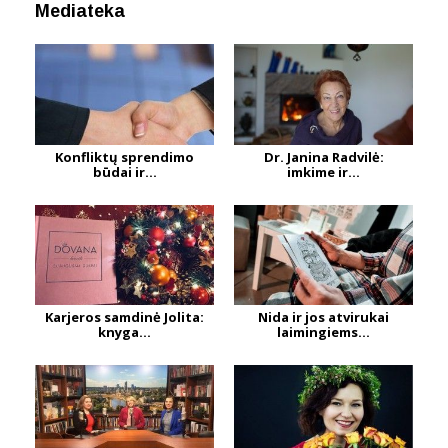
Mediateka
Konfliktų sprendimo
Dr. Janina Radvilė:
būdai ir...
imkime ir...
Karjeros samdinė Jolita:
Nida ir jos atvirukai
knyga...
laimingiems...