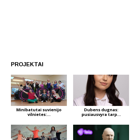
PROJEKTAI
Minibatutai suvienijo
Dubens dugnas:
vilnietes:...
pusiausvyra tarp...