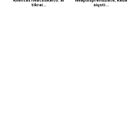
Klientas neatsiskaito: ar
Neapsisprendžiate, kada
tikrai...
siųsti...