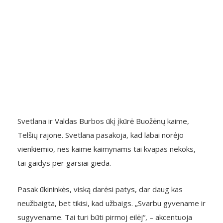
Svetlana ir Valdas Burbos ūkį įkūrė Buožėnų kaime,
Telšių rajone. Svetlana pasakoja, kad labai norėjo
vienkiemio, nes kaime kaimynams tai kvapas nekoks,
tai gaidys per garsiai gieda.
Pasak ūkininkės, viską darėsi patys, dar daug kas
neužbaigta, bet tikisi, kad užbaigs. „Svarbu gyvename ir
sugyvename. Tai turi būti pirmoj eilėj“, – akcentuoja