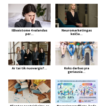
Iššvaistome 4 valandas
Neuromarketingas
per...
keičia...
Ar tai tik nuovargis?...
Koks darbas yra
geriausia...