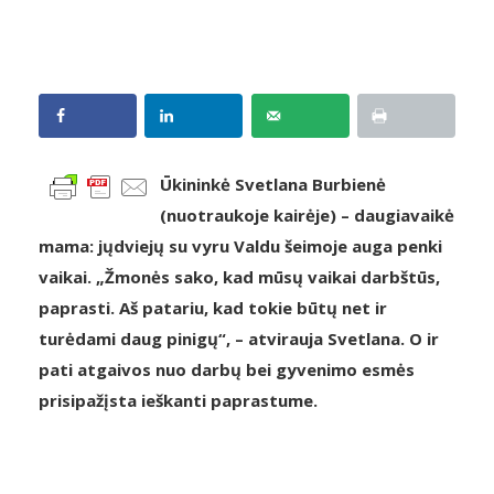
Ūkininkė Svetlana Burbienė
(nuotraukoje kairėje) – daugiavaikė
mama: jųdviejų su vyru Valdu šeimoje auga penki
vaikai. „Žmonės sako, kad mūsų vaikai darbštūs,
paprasti. Aš patariu, kad tokie būtų net ir
turėdami daug pinigų“, – atvirauja Svetlana. O ir
pati atgaivos nuo darbų bei gyvenimo esmės
prisipažįsta ieškanti paprastume.