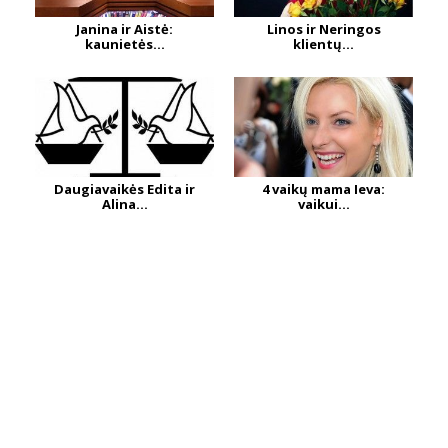
Janina ir Aistė:
Linos ir Neringos
kaunietės...
klientų...
Daugiavaikės Edita ir
4 vaikų mama Ieva:
Alina...
vaikui...