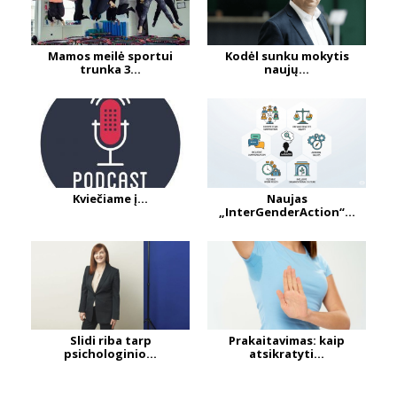
Mamos meilė sportui
Kodėl sunku mokytis
trunka 3...
naujų...
Kviečiame į...
Naujas
„InterGenderAction“...
Slidi riba tarp
Prakaitavimas: kaip
psichologinio...
atsikratyti...