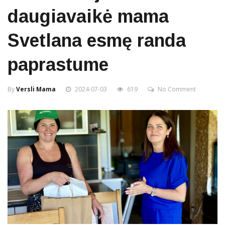
daugiavaikė mama
Svetlana esmę randa
paprastume
By
Versli Mama
2024-07-03
619
No Comment