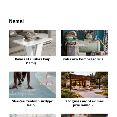
Namai
Kavos staliukas kaip
Koks oro kompresorius...
namų...
Skaičiai žaidimo širdyje:
Stoginės montavimas
kaip...
prie namo –...