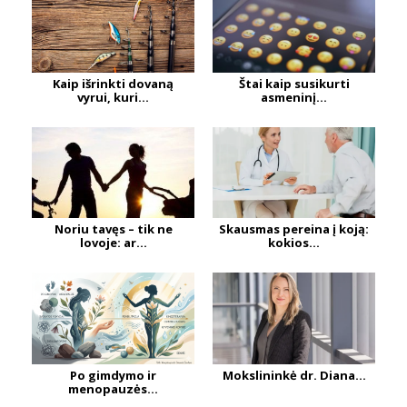
Kaip išrinkti dovaną
Štai kaip susikurti
vyrui, kuri...
asmeninį...
Noriu tavęs – tik ne
Skausmas pereina į koją:
lovoje: ar...
kokios...
Po gimdymo ir
Mokslininkė dr. Diana...
menopauzės...