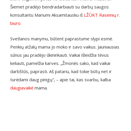
Šiemet pradėjo bendradarbiauti su darbų saugos
konsultantu Mariumi Aksamitausku iš
LŽŪKT Raseinių r.
biuro.
Svetlanos manymu, būtent paprastume slypi esmė.
Penkių atžalų mama jo moko ir savo vaikus. Jauniausias
sūnus jau pradėjo ūkininkauti. Vaikai išleidžia tėvus
keliauti, pamelžia karves. „Žmonės sako, kad vaikai
darbštūs, paprasti. Aš patariu, kad tokie būtų net ir
turėdami daug pinigų“, – apie tai, kas svarbu, kalba
daugiavaikė
mama.