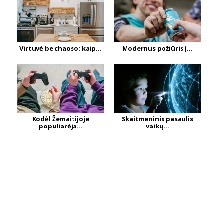
Virtuvė be chaoso: kaip...
Modernus požiūris į...
Kodėl Žemaitijoje
Skaitmeninis pasaulis
populiarėja...
vaikų...