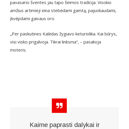
pavasario šventes jau tapo šeimos tradicija. Visokio
amžius artimieji eina stebėdami gamtą, pajuokaudami,
įkvėpdami gaivaus oro.
„Per paskutines Kalėdas žygiavo keturiolika. Kai būrys,
visi visko prigalvoja. Tikrai linksma“, – pasakoja
moteris.
Kaime paprasti dalykai ir