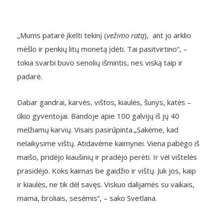
„Mums patarė įkelti tekinį (
vežimo ratą
), ant jo arklio
mėšlo ir penkių litų monetą įdėti. Tai pasitvirtino“, –
tokia svarbi buvo senolių išmintis, nes viską taip ir
padarė.
Dabar gandrai, karvės, vištos, kiaulės, šunys, katės –
ūkio gyventojai. Bandoje apie 100 galvijų iš jų 40
melžiamų karvių. Visais pasirūpinta.„Sakėme, kad
nelaikysime vištų. Atidavėme kaimynei. Viena pabėgo iš
maišo, pridėjo kiaušinių ir pradėjo perėti. Ir vėl vištelės
prasidėjo. Koks kaimas be gaidžio ir vištų. Juk jos, kaip
ir kiaulės, ne tik dėl savęs. Viskuo dalijamės su vaikais,
mama, broliais, sesėmis“, – sako Svetlana.