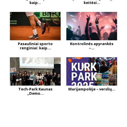
kaip...
keitėsi...
Pasauliniai sporto
Kontrolinės apyrankės
renginiai: kaip...
–...
Tech-Park Kaunas
Marijampolėje – verslių...
„Demo...