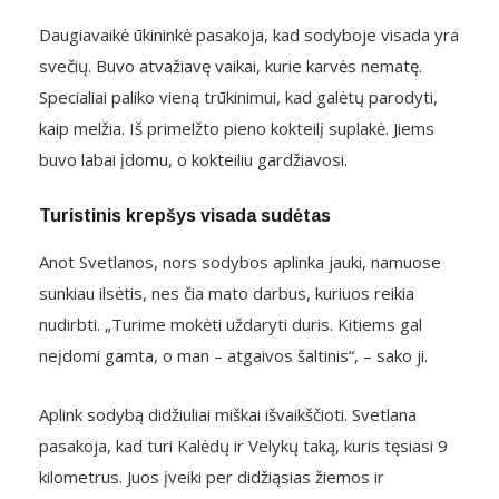
Daugiavaikė ūkininkė pasakoja, kad sodyboje visada yra
svečių. Buvo atvažiavę vaikai, kurie karvės nematę.
Specialiai paliko vieną trūkinimui, kad galėtų parodyti,
kaip melžia. Iš primelžto pieno kokteilį suplakė. Jiems
buvo labai įdomu, o kokteiliu gardžiavosi.
Turistinis krepšys visada sudėtas
Anot Svetlanos, nors sodybos aplinka jauki, namuose
sunkiau ilsėtis, nes čia mato darbus, kuriuos reikia
nudirbti. „Turime mokėti uždaryti duris. Kitiems gal
neįdomi gamta, o man – atgaivos šaltinis“, – sako ji.
Aplink sodybą didžiuliai miškai išvaikščioti. Svetlana
pasakoja, kad turi Kalėdų ir Velykų taką, kuris tęsiasi 9
kilometrus. Juos įveiki per didžiąsias žiemos ir