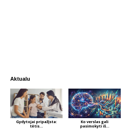
Aktualu
Gydytojai pripažįsta:
Ko verslas gali
tėtis...
pasimokyti iš...