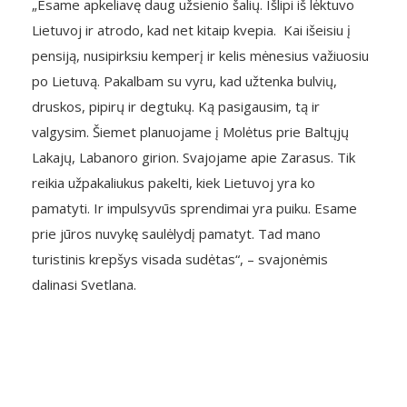
„Esame apkeliavę daug užsienio šalių. Išlipi iš lėktuvo
Lietuvoj ir atrodo, kad net kitaip kvepia. Kai išeisiu į
pensiją, nusipirksiu kemperį ir kelis mėnesius važiuosiu
po Lietuvą. Pakalbam su vyru, kad užtenka bulvių,
druskos, pipirų ir degtukų. Ką pasigausim, tą ir
valgysim. Šiemet planuojame į Molėtus prie Baltųjų
Lakajų, Labanoro girion. Svajojame apie Zarasus. Tik
reikia užpakaliukus pakelti, kiek Lietuvoj yra ko
pamatyti. Ir impulsyvūs sprendimai yra puiku. Esame
prie jūros nuvykę saulėlydį pamatyt. Tad mano
turistinis krepšys visada sudėtas“, – svajonėmis
dalinasi Svetlana.