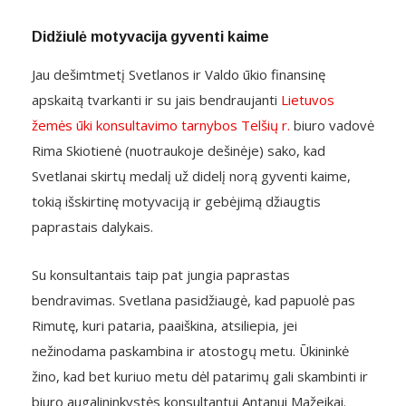
Didžiulė motyvacija gyventi kaime
Jau dešimtmetį Svetlanos ir Valdo ūkio finansinę
apskaitą tvarkanti ir su jais bendraujanti
Lietuvos
žemės ūki konsultavimo tarnybos Telšių r.
biuro vadovė
Rima Skiotienė (nuotraukoje dešinėje) sako, kad
Svetlanai skirtų medalį už didelį norą gyventi kaime,
tokią išskirtinę motyvaciją ir gebėjimą džiaugtis
paprastais dalykais.
Su konsultantais taip pat jungia paprastas
bendravimas. Svetlana pasidžiaugė, kad papuolė pas
Rimutę, kuri pataria, paaiškina, atsiliepia, jei
nežinodama paskambina ir atostogų metu. Ūkininkė
žino, kad bet kuriuo metu dėl patarimų gali skambinti ir
biuro augalininkystės konsultantui Antanui Mažeikai.