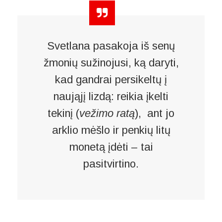
Svetlana pasakoja iš senų
žmonių sužinojusi, ką daryti,
kad gandrai persikeltų į
naująjį lizdą: reikia įkelti
tekinį (
vežimo ratą
), ant jo
arklio mėšlo ir penkių litų
monetą įdėti – tai
pasitvirtino.