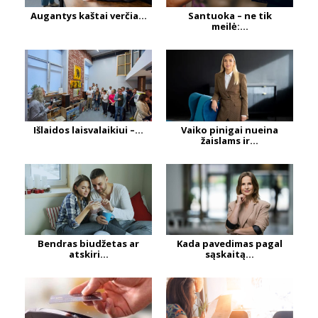
Augantys kaštai verčia...
Santuoka – ne tik
meilė:...
Išlaidos laisvalaikiui –...
Vaiko pinigai nueina
žaislams ir...
Bendras biudžetas ar
Kada pavedimas pagal
atskiri...
sąskaitą...